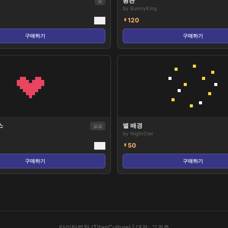
왕관
몸
by
BunnyKing
120
67
구매하기
구매하기
스
별 배경
얼굴
by
NightOwl
50
28
구매하기
구매하기
타이탄컬쳐 (TitanCulture) | 대표: 고건호