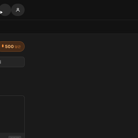
500
당근
템