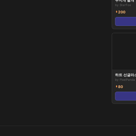
무지개 날개
by
StarFox
200
하트 선글라
by
PixelPanda
80