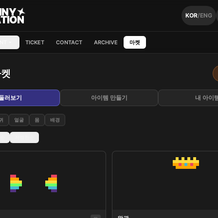
NNY
KOR
/
ENG
TION
NT
TICKET
CONTACT
ARCHIVE
마켓
마켓
둘러보기
아이템 만들기
내 아이
귀
얼굴
몸
배경
순
저렴한순